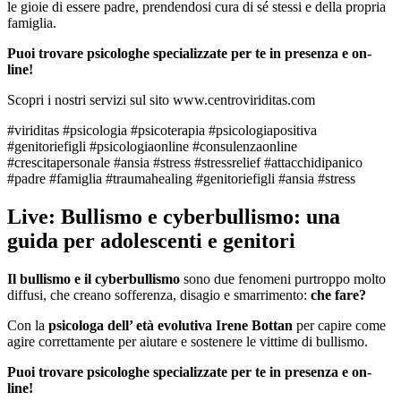
le gioie di essere padre, prendendosi cura di sé stessi e della propria
famiglia.
Puoi trovare psicologhe specializzate per te in presenza e on-
line!
Scopri i nostri servizi sul sito www.centroviriditas.com
#viriditas #psicologia #psicoterapia #psicologiapositiva
#genitoriefigli #psicologiaonline #consulenzaonline
#crescitapersonale #ansia #stress #stressrelief #attacchidipanico
#padre #famiglia #traumahealing #genitoriefigli #ansia #stress
Live: Bullismo e cyberbullismo: una
guida per adolescenti e genitori
Il bullismo e il cyberbullismo
sono due fenomeni purtroppo molto
diffusi, che creano sofferenza, disagio e smarrimento:
che fare?
Con la
psicologa dell’ età evolutiva Irene Bottan
per capire come
agire correttamente per aiutare e sostenere le vittime di bullismo.
Puoi trovare psicologhe specializzate per te in presenza e on-
line!