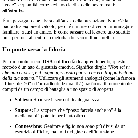
“vede” le quantità come vediamo le dita delle nostre mani:
all’istante.
È un passaggio che libera dall’ansia della prestazione. Non c’è la
paura di sbagliare il calcolo, perché il numero diventa un’immagine
familiare, quasi un amico. È come passare dal leggere uno spartito
nota per nota al sentire la melodia che scorre fluida nell’aria.
Un ponte verso la fiducia
Per un bambino con
DSA
o difficoltà di apprendimento, questo
metodo è un atto di giustizia emotiva. Significa dirgli:
“Non sei tu
che non capisci, è il linguaggio usato finora che era troppo lontano
dalla tua natura.”
Utilizzare gli strumenti analogici (come la famosa
“Linea del 20” o l’armadio delle quantità) trasforma il momento dei
compiti da un campo di battaglia a uno spazio di scoperta.
Sollievo:
Sparisce il senso di inadeguatezza.
Stupore:
La scoperta che “posso farcela anche io” è la
medicina più potente per l’autostima.
Connessione:
Genitore e figlio non sono più divisi da un
esercizio difficile, ma uniti nel gioco dell’intuizione.