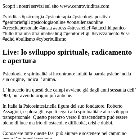
Scopri i nostri servizi sul sito www.centroviriditas.com
#viriditas #psicologia #psicoterapia #psicologiapositiva
#genitoriefigli #psicologiaonline #consulenzaonline
#crescitapersonale #ansia #stress #stressrelief #attacchidipanico
#lutto #trauma #traumahealing #genitoriefigli #svezzamento #dsa
#adhd #bullismo #cyberbullismo
Live: lo sviluppo spirituale, radicamento
e apertura
Psicologia e spiritualità si incontrano: infatti la parola psiche’ nella
sua origine, indica l’ anima.
L’ intreccio tra questi due campi avviene già dagli anni sessanta dell’
900, pur avendo origini più antiche.
In Italia la Psicosintesi,nella figura del suo fondatore, Roberto
Assagioli, esplora gli aspetti legati alla spiritualità e allo sviluppo
transpersonale. Questo percorso verso il trascendente può essere
pieno di luce ma irto di ostacoli e difficoltà, crisi e dubbi.
Conoscere tutte queste fasi può aiutare e sostenere nel cammino
verso l’ autorealizzazione.