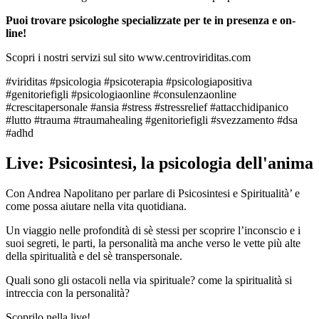
Puoi trovare psicologhe specializzate per te in presenza e on-
line!
Scopri i nostri servizi sul sito www.centroviriditas.com
#viriditas #psicologia #psicoterapia #psicologiapositiva
#genitoriefigli #psicologiaonline #consulenzaonline
#crescitapersonale #ansia #stress #stressrelief #attacchidipanico
#lutto #trauma #traumahealing #genitoriefigli #svezzamento #dsa
#adhd
Live: Psicosintesi, la psicologia dell'anima
Con Andrea Napolitano per parlare di Psicosintesi e Spiritualità’ e
come possa aiutare nella vita quotidiana.
Un viaggio nelle profondità di sè stessi per scoprire l’inconscio e i
suoi segreti, le parti, la personalità ma anche verso le vette più alte
della spiritualità e del sè transpersonale.
Quali sono gli ostacoli nella via spirituale? come la spiritualità si
intreccia con la personalità?
Scoprilo nella live!