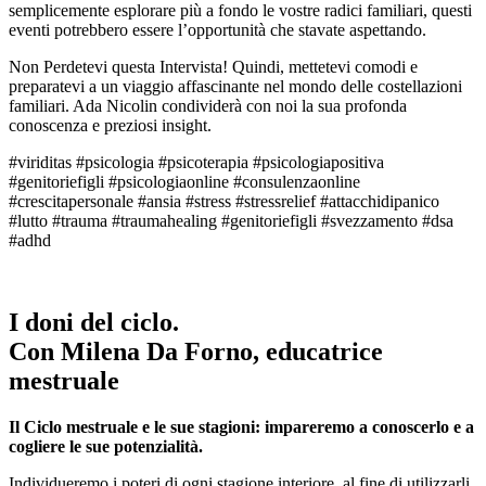
semplicemente esplorare più a fondo le vostre radici familiari, questi
eventi potrebbero essere l’opportunità che stavate aspettando.
Non Perdetevi questa Intervista! Quindi, mettetevi comodi e
preparatevi a un viaggio affascinante nel mondo delle costellazioni
familiari. Ada Nicolin condividerà con noi la sua profonda
conoscenza e preziosi insight.
#viriditas #psicologia #psicoterapia #psicologiapositiva
#genitoriefigli #psicologiaonline #consulenzaonline
#crescitapersonale #ansia #stress #stressrelief #attacchidipanico
#lutto #trauma #traumahealing #genitoriefigli #svezzamento #dsa
#adhd
I doni del ciclo.
Con Milena Da Forno, educatrice
mestruale
Il Ciclo mestruale e le sue stagioni: impareremo a conoscerlo e a
cogliere le sue potenzialità.
Individueremo i poteri di ogni stagione interiore, al fine di utilizzarli