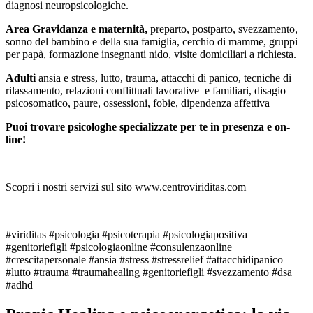
diagnosi neuropsicologiche.
Area Gravidanza e maternità,
preparto, postparto, svezzamento,
sonno del bambino e della sua famiglia, cerchio di mamme, gruppi
per papà, formazione insegnanti nido, visite domiciliari a richiesta.
Adulti
ansia e stress, lutto, trauma, attacchi di panico, tecniche di
rilassamento, relazioni conflittuali lavorative e familiari, disagio
psicosomatico, paure, ossessioni, fobie, dipendenza affettiva
Puoi trovare psicologhe specializzate per te in presenza e on-
line!
Scopri i nostri servizi sul sito www.centroviriditas.com
#viriditas #psicologia #psicoterapia #psicologiapositiva
#genitoriefigli #psicologiaonline #consulenzaonline
#crescitapersonale #ansia #stress #stressrelief #attacchidipanico
#lutto #trauma #traumahealing #genitoriefigli #svezzamento #dsa
#adhd