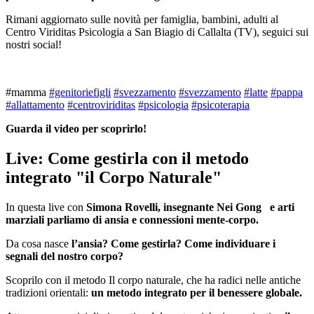
Rimani aggiornato sulle novità per famiglia, bambini, adulti al
Centro Viriditas Psicologia a San Biagio di Callalta (TV), seguici sui
nostri social!
#mamma
#genitoriefigli
#svezzamento
#svezzamento
#latte
#pappa
#allattamento
#centroviriditas
#psicologia
#psicoterapia
Guarda il video per scoprirlo!
Live: Come gestirla con il metodo
integrato "il Corpo Naturale"
In questa live con
Simona Rovelli, insegnante Nei Gong e arti
marziali parliamo di ansia e connessioni mente-corpo.
Da cosa nasce
l’ansia? Come gestirla? Come individuare i
segnali del nostro corpo?
Scoprilo con il metodo Il corpo naturale, che ha radici nelle antiche
tradizioni orientali:
un metodo integrato per il benessere globale.