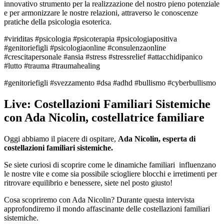
innovativo strumento per la realizzazione del nostro pieno potenziale
e per armonizzare le nostre relazioni, attraverso le conoscenze
pratiche della psicologia esoterica. ​
#viriditas #psicologia #psicoterapia #psicologiapositiva
#genitoriefigli #psicologiaonline #consulenzaonline
#crescitapersonale #ansia #stress #stressrelief #attacchidipanico
#lutto #trauma #traumahealing
#genitoriefigli #svezzamento #dsa #adhd #bullismo #cyberbullismo
Live: Costellazioni Familiari Sistemiche
con Ada Nicolin, costellatrice familiare
Oggi abbiamo il piacere di ospitare,
Ada Nicolin, esperta di
costellazioni familiari sistemiche.
Se siete curiosi di scoprire come le dinamiche familiari influenzano
le nostre vite e come sia possibile sciogliere blocchi e irretimenti per
ritrovare equilibrio e benessere, siete nel posto giusto!
Cosa scopriremo con Ada Nicolin? Durante questa intervista
approfondiremo il mondo affascinante delle costellazioni familiari
sistemiche.