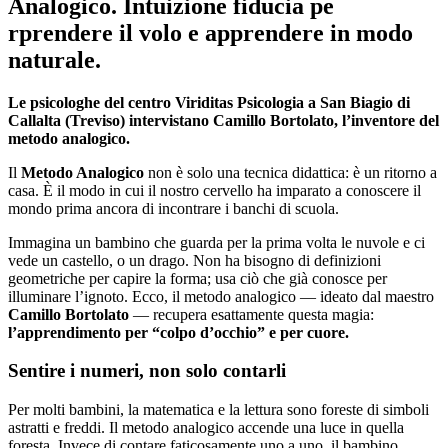
Analogico. Intuizione fiducia pe
rprendere il volo e apprendere in modo
naturale.
Le psicologhe del centro Viriditas Psicologia a San Biagio di
Callalta (Treviso) intervistano Camillo Bortolato, l’inventore del
metodo analogico.
Il
Metodo Analogico
non è solo una tecnica didattica: è un ritorno a
casa. È il modo in cui il nostro cervello ha imparato a conoscere il
mondo prima ancora di incontrare i banchi di scuola.
Immagina un bambino che guarda per la prima volta le nuvole e ci
vede un castello, o un drago. Non ha bisogno di definizioni
geometriche per capire la forma; usa ciò che già conosce per
illuminare l’ignoto. Ecco, il metodo analogico — ideato dal maestro
Camillo Bortolato
— recupera esattamente questa magia:
l’apprendimento per “colpo d’occhio” e per cuore.
Sentire i numeri, non solo contarli
Per molti bambini, la matematica e la lettura sono foreste di simboli
astratti e freddi. Il metodo analogico accende una luce in quella
foresta. Invece di contare faticosamente uno a uno, il bambino