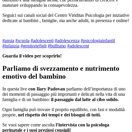
maturare sviluppando la consapevolezza.
Seguici sui canali social del Centro Viriditas Psicologia per iniziative
dedicate ai bambini , famiglie, ma anche adulti, in presenza e online!
#ansia
#scuola
#adolescenti
#adolescenza
#psicologiainfantil
#infanzia
#genitoriefigli
#bullismo
#adolescent
Guarda il video per scoprirlo!
Parliamo di svezzamento e nutrimento
emotivo del bambino
In questa live
con Ilary Padovan
parliamo dell’importanza di uno
dei momenti di passaggio più importanti e delicati nella vita di una
famiglia e di un bambino:
il passaggio dal latte al cibo solido.
Ogni famiglia può trovare il proprio equilibrio, con fasi e modalità
proprie,
nel rispetto dei tempi e dei bisogni di tutti.
Se vuoi sapere come ascolta
l’intervista con la psicologa
perinatale e i suoi preziosi consigli!