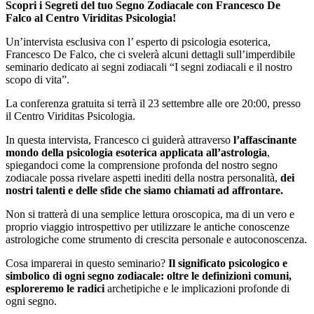
​Scopri i Segreti del tuo Segno Zodiacale con Francesco De
Falco al Centro Viriditas Psicologia! ​
Un’intervista esclusiva con l’ esperto di psicologia esoterica,
Francesco De Falco, che ci svelerà alcuni dettagli sull’imperdibile
seminario dedicato ai segni zodiacali “I segni zodiacali e il nostro
scopo di vita”.
La conferenza gratuita si terrà il 23 settembre alle ore 20:00, presso
il Centro Viriditas Psicologia.
​In questa intervista, Francesco ci guiderà attraverso
l’affascinante
mondo della psicologia esoterica applicata all’astrologia
,
spiegandoci come la comprensione profonda del nostro segno
zodiacale possa rivelare aspetti inediti della nostra personalità,
dei
nostri talenti e delle sfide che siamo chiamati ad affrontare.
Non si tratterà di una semplice lettura oroscopica, ma di un vero e
proprio viaggio introspettivo per utilizzare le antiche conoscenze
astrologiche come strumento di crescita personale e autoconoscenza.
​Cosa imparerai in questo seminario?
​Il significato psicologico e
simbolico di ogni segno zodiacale: oltre le definizioni comuni,
esploreremo le radici
archetipiche e le implicazioni profonde di
ogni segno. ​