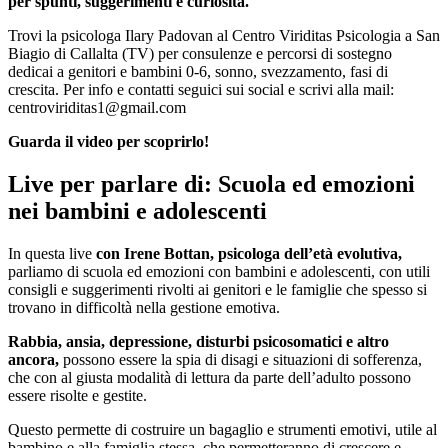
per spunti, suggerimenti e curiosità.
Trovi la psicologa Ilary Padovan al Centro Viriditas Psicologia a San
Biagio di Callalta (TV) per consulenze e percorsi di sostegno
dedicai a genitori e bambini 0-6, sonno, svezzamento, fasi di
crescita. Per info e contatti seguici sui social e scrivi alla mail:
centroviriditas1@gmail.com
Guarda il video per scoprirlo!
Live per parlare di: Scuola ed emozioni
nei bambini e adolescenti
In questa live
con Irene Bottan, psicologa dell’età evolutiva,
parliamo di scuola ed emozioni con bambini e adolescenti, con utili
consigli e suggerimenti rivolti ai genitori e le famiglie che spesso si
trovano in difficoltà nella gestione emotiva.
Rabbia, ansia, depressione, disturbi psicosomatici e altro
ancora,
possono essere la spia di disagi e situazioni di sofferenza,
che con al giusta modalità di lettura da parte dell’adulto possono
essere risolte e gestite.
Questo permette di costruire un bagaglio e strumenti emotivi, utile al
bambino e alla famiglia stessa, che permetteranno di crescere e