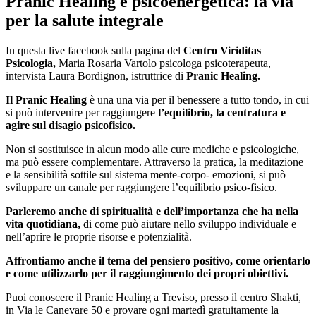
Pranic Healing e psicoenergetica: la via
per la salute integrale
In questa live facebook sulla pagina del
Centro Viriditas
Psicologia,
Maria Rosaria Vartolo psicologa psicoterapeuta,
intervista Laura Bordignon, istruttrice di
Pranic Healing.
Il Pranic Healing
è una una via per il benessere a tutto tondo, in cui
si può intervenire per raggiungere
l’equilibrio, la centratura e
agire sul disagio psicofisico.
Non si sostituisce in alcun modo alle cure mediche e psicologiche,
ma può essere complementare. Attraverso la pratica, la meditazione
e la sensibilità sottile sul sistema mente-corpo- emozioni, si può
sviluppare un canale per raggiungere l’equilibrio psico-fisico.
Parleremo anche di spiritualità e dell’importanza che ha nella
vita quotidiana,
di come può aiutare nello sviluppo individuale e
nell’aprire le proprie risorse e potenzialità.
Affrontiamo anche il tema del pensiero positivo, come orientarlo
e come utilizzarlo per il raggiungimento dei propri obiettivi.
Puoi conoscere il Pranic Healing a Treviso, presso il centro Shakti,
in Via le Canevare 50 e provare ogni martedì gratuitamente la