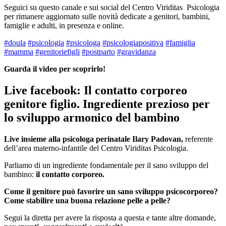
Seguici su questo canale e sui social del Centro Viriditas Psicologia
per rimanere aggiornato sulle novità dedicate a genitori, bambini,
famiglie e adulti, in presenza e online.
#doula
#psicologia
#psicologa
#psicologiapositiva
#famiglia
#mamma
#genitoriefigli
#postparto
#gravidanza
Guarda il video per scoprirlo!
Live facebook: Il contatto corporeo
genitore figlio. Ingrediente prezioso per
lo sviluppo armonico del bambino
Live insieme alla psicologa perinatale Ilary Padovan,
referente
dell’area materno-infantile del Centro Viriditas Psicologia.
Parliamo di un ingrediente fondamentale per il sano sviluppo del
bambino:
il contatto corporeo.
Come il genitore può favorire un sano sviluppo psicocorporeo?
Come stabilire una buona relazione pelle a pelle?
Segui la diretta per avere la risposta a questa e tante altre domande,